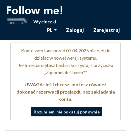
Wycieczki
PL
Zaloguj
Zarejestruj
Konto założone przed 07.04.2025 nie będzie
działać w nowej wersji systemu.
Jeśli nie pamiętasz hasła, skorzystaj z przycisku
„Zapomniałeś hasła?”.
UWAGA: Jeśli chcesz, możesz również
dokonać rezerwacji przejazdu bez zakładania
konta.
Rozumiem, nie pokazuj ponownie