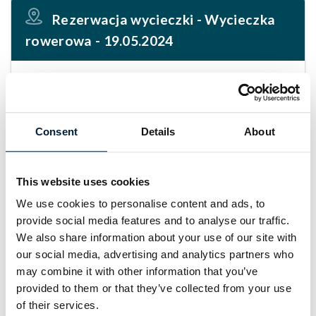
Rezerwacja wycieczki
- Wycieczka
rowerowa - 19.05.2024
Liczba osób dorosłych
Consent
Details
About
Liczba dzieci
This website uses cookies
We use cookies to personalise content and ads, to
Imię i nazwisko
provide social media features and to analyse our traffic.
We also share information about your use of our site with
our social media, advertising and analytics partners who
Twój adres email
may combine it with other information that you’ve
provided to them or that they’ve collected from your use
of their services.
Numer telefonu