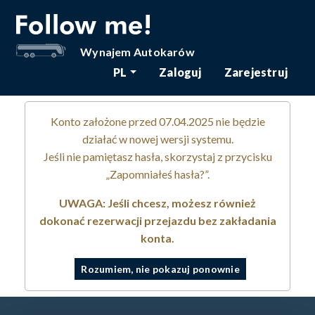
Wynajem Autokarów
PL
Zaloguj
Zarejestruj
Konto założone przed 07.04.2025 nie będzie
działać w nowej wersji systemu.
Jeśli nie pamiętasz hasła, skorzystaj z przycisku
„Zapomniałeś hasła?”.
UWAGA: Jeśli chcesz, możesz również
dokonać rezerwacji przejazdu bez zakładania
konta.
Rozumiem, nie pokazuj ponownie