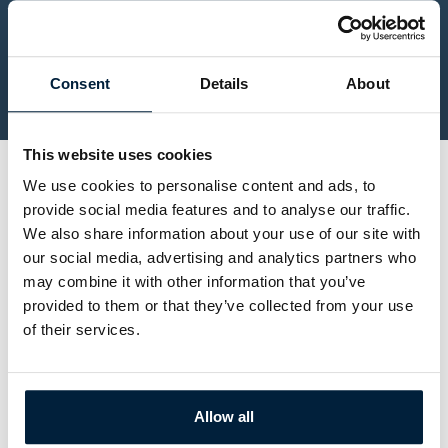
Informacje podstawowe
Typ przejazdu
Dodatkowe opcje
Formularz kontaktowy
Consent
Details
About
Podsumowanie
This website uses cookies
Wypełnij formularz i sprawdź nasze ceny.
We use cookies to personalise content and ads, to
Wysłanie zapytania nie jest zobowiązujące.
provide social media features and to analyse our traffic.
We also share information about your use of our site with
our social media, advertising and analytics partners who
Informacje podstawowe
may combine it with other information that you’ve
provided to them or that they’ve collected from your use
of their services.
Wyjazd z
Przyjazd do
Allow all